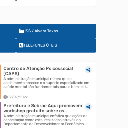
ISS / Alvara Taxas
TELEFONES ÚTEIS
Centro de Atenção Psicossocial
(CAPS)
A administração municipal reitera que o
acolhimento precoce e o suporte especializado em
saúde mental são fundamentais para o bem-estar
coletivo, mant...
02/07/2026
Prefeitura e Sebrae Aqui promovem
workshop gratuito sobre os
impactos da Reforma...
A administração municipal enfatiza que ações de
capacitação como esta, realizadas através do
Departamento de Desenvolvimento Econômico,
são fundamenta...