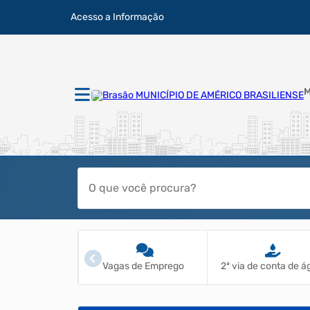
Acesso a Informação
M
 à Informação
Vagas de Emprego
2ª via de conta de 