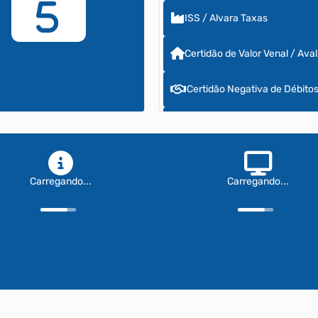
5
ISS / Alvara Taxas
Certidão de Valor Venal / Aval
Certidão Negativa de Débito
ITBI Online
TELEFONES ÚTEIS
Carregando...
Carregando...