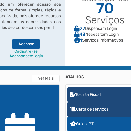
70
ado em oferecer acesso aos
iços de forma simples, rápida e
onalizada, pois oferece recursos
Serviços
 atendem as necessidades dos
rios de acordo com seu perfil.
27
Dispensam Login
43
Necessitam Login
1
Serviços Informativos
Acessar
Cadastre-se
Acessar sem login
ATALHOS
Ver Mais
Escrita Fiscal
Carta de serviços
Guias IPTU