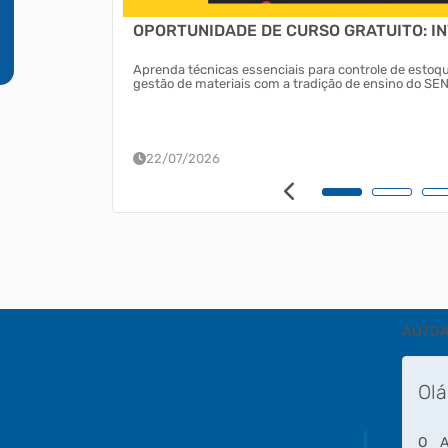
a incêndios e
OPORTUNIDADE DE CURSO GRATUITO: IN
icípios,
Aprenda técnicas essenciais para controle de estoq
nto aos incêndios
gestão de materiais com a tradição de ensino do SEN
formações,
22/07/2026
AUTOA
Olá
O A