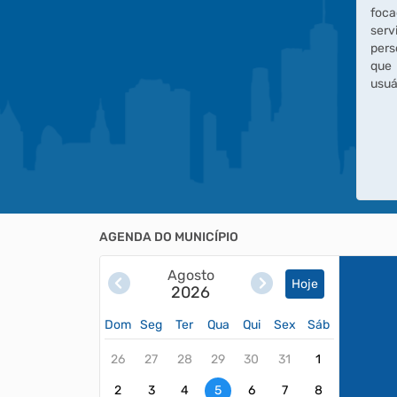
foc
serv
pers
que
usuá
AGENDA DO MUNICÍPIO
Agosto
Hoje
2026
Dom
Seg
Ter
Qua
Qui
Sex
Sáb
26
27
28
29
30
31
1
2
3
4
5
6
7
8