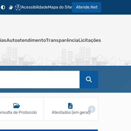
Acessibilidade
Mapa do Site
Atende.Net
ias
Autoatendimento
Transparência
Licitações
nsulta de Protocolo
Atestados (em geral)
Legislação M