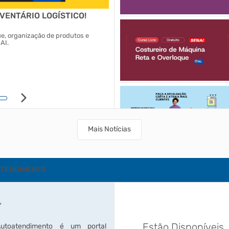
VENTÁRIO LOGÍSTICO!
QUARTA-FEIRA É DIA DE FEI
ue, organização de produtos e
Onde: Praça da Amizade - Jd. Vista A
AI.
22/07/2026
Mais Notícias
TENDIMENTO
,
Estão Disponíveis
utoatendimento é um portal